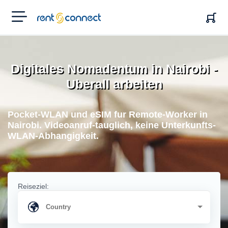
RENT'N
CONNECT
Digitales Nomadentum in Nairobi -
Uberall arbeiten
Pocket-WLAN und eSIM fur Remote-Worker in
Nairobi. Videoanruf-tauglich, keine Unterkunfts-
WLAN-Abhangigkeit.
Reiseziel: