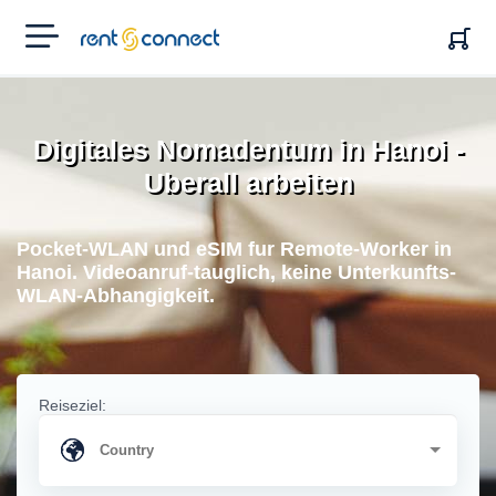
RENT'N
CONNECT
Digitales Nomadentum in Hanoi -
Uberall arbeiten
Pocket-WLAN und eSIM fur Remote-Worker in
Hanoi. Videoanruf-tauglich, keine Unterkunfts-
WLAN-Abhangigkeit.
Reiseziel: