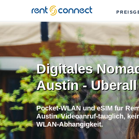
RENT'N
PREISG
CONNECT
Digitales Noma
Austin - Uberall
Pocket-WLAN und eSIM fur Rem
Austin. Videoanruf-tauglich, kei
WLAN-Abhangigkeit.