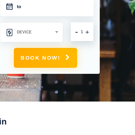
-
+
BOOK NOW!
in