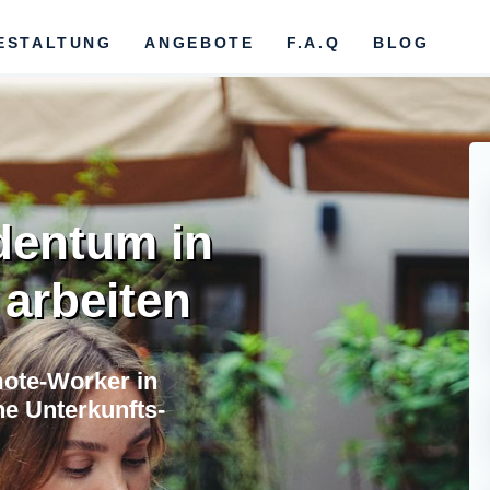
ESTALTUNG
ANGEBOTE
F.A.Q
BLOG
dentum in
 arbeiten
ote-Worker in
ne Unterkunfts-