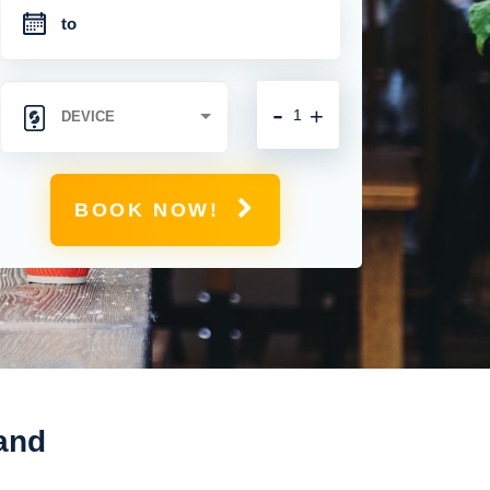
-
+
BOOK NOW!
and