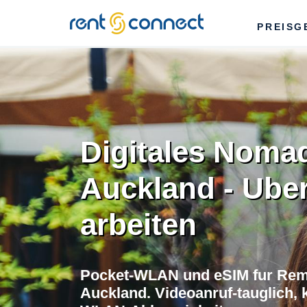
RENT'N
PREISG
CONNECT
Digitales Noma
Auckland - Uber
arbeiten
Pocket-WLAN und eSIM fur Rem
Auckland. Videoanruf-tauglich, 