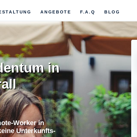
ESTALTUNG
ANGEBOTE
F.A.Q
BLOG
dentum in
all
ote-Worker in
keine Unterkunfts-