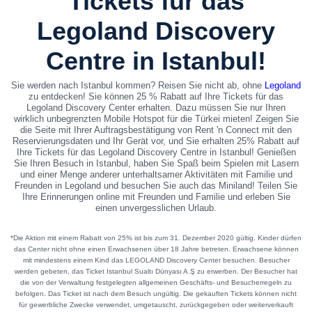
Tickets für das
Legoland Discovery
Centre in Istanbul!
Sie werden nach Istanbul kommen? Reisen Sie nicht ab, ohne
Legoland
zu entdecken! Sie können 25 % Rabatt auf Ihre Tickets für das
Legoland Discovery Center erhalten. Dazu müssen Sie nur Ihren
wirklich unbegrenzten Mobile Hotspot für die Türkei mieten! Zeigen Sie
die Seite mit Ihrer Auftragsbestätigung von Rent 'n Connect mit den
Reservierungsdaten und Ihr Gerät vor, und Sie erhalten 25% Rabatt auf
Ihre Tickets für das Legoland Discovery Centre in Istanbul! Genießen
Sie Ihren Besuch in Istanbul, haben Sie Spaß beim Spielen mit Lasern
und einer Menge anderer unterhaltsamer Aktivitäten mit Familie und
Freunden in Legoland und besuchen Sie auch das Miniland! Teilen Sie
Ihre Erinnerungen online mit Freunden und Familie und erleben Sie
einen unvergesslichen Urlaub.
*
Die Aktion mit einem Rabatt von 25% ist bis zum 31. Dezember 2020 gültig. Kinder dürfen
das Center nicht ohne einen Erwachsenen über 18 Jahre betreten. Erwachsene können
mit mindestens einem Kind das LEGOLAND Discovery Center besuchen. Besucher
werden gebeten, das Ticket Istanbul Sualtı Dünyası A.Ş zu erwerben. Der Besucher hat
die von der Verwaltung festgelegten allgemeinen Geschäfts- und Besucherregeln zu
befolgen. Das Ticket ist nach dem Besuch ungültig. Die gekauften Tickets können nicht
für gewerbliche Zwecke verwendet, umgetauscht, zurückgegeben oder weiterverkauft