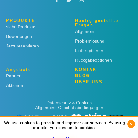
PRODUKTE
Häufig gestellte
Fragen
siehe Produkte
Allgemein
Bewertungen
Problemlösung
Jetzt reservieren
Lieferoptionen
Rückgabeoptionen
Angebote
KONTAKT
Partner
BLOG
ÜBER UNS
Aktionen
Datenschutz & Cookies
Allgemeine Geschäftsbedingungen
We use cookies to provide and improve our services. By using
We use cookies to provide and improve our services. By using
x
x
our site, you consent to cookies.
our site, you consent to cookies.