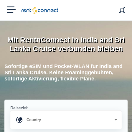
RENT'N
CONNECT
Mit RentnConnect in India and Sri
Lanka Cruise verbunden bleiben
Sofortige eSIM und Pocket-WLAN fur India and
Sri Lanka Cruise. Keine Roaminggebuhren,
sofortige Aktivierung, flexible Plane.
Reiseziel: