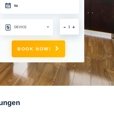
-
+
BOOK NOW!
sungen