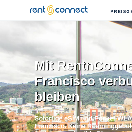
RENT'N
PREISG
CONNECT
Mit RentnConne
Francisco verb
bleiben
Sofortige eSIM und Pocket-WLA
Francisco. Keine Roaminggebuhr