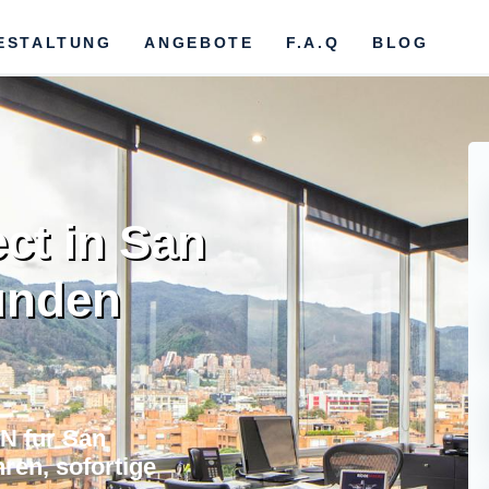
ESTALTUNG
ANGEBOTE
F.A.Q
BLOG
ct in San
unden
N fur San
en, sofortige