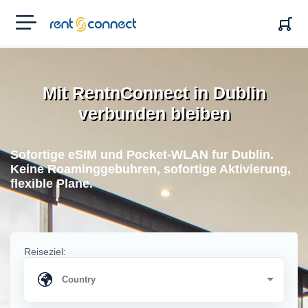
RENT'N
CONNECT
Mit RentnConnect in Dublin
verbunden bleiben
Sofortige eSIM und Pocket-WLAN fur Dublin.
Keine Roaminggebuhren, sofortige Aktivierung,
flexible Plane.
Reiseziel: