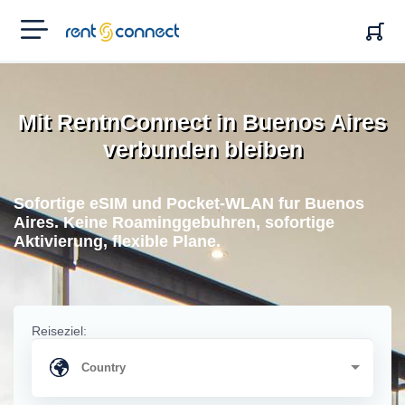
RENT'N
CONNECT
Mit RentnConnect in Buenos Aires
verbunden bleiben
Sofortige eSIM und Pocket-WLAN fur Buenos
Aires. Keine Roaminggebuhren, sofortige
Aktivierung, flexible Plane.
Reiseziel: