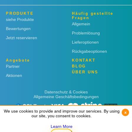
PRODUKTE
Häufig gestellte
Fragen
siehe Produkte
Allgemein
Bewertungen
Problemlösung
Jetzt reservieren
Lieferoptionen
Rückgabeoptionen
Angebote
KONTAKT
Partner
BLOG
ÜBER UNS
Aktionen
Datenschutz & Cookies
Allgemeine Geschäftsbedingungen
We use cookies to provide and improve our services. By using
We use cookies to provide and improve our services. By using
x
x
our site, you consent to cookies.
our site, you consent to cookies.
Learn More
Learn More