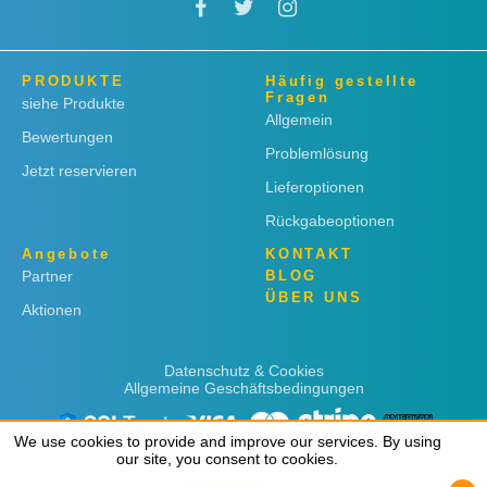
PRODUKTE
Häufig gestellte
Fragen
siehe Produkte
Allgemein
Bewertungen
Problemlösung
Jetzt reservieren
Lieferoptionen
Rückgabeoptionen
Angebote
KONTAKT
Partner
BLOG
ÜBER UNS
Aktionen
Datenschutz & Cookies
Allgemeine Geschäftsbedingungen
We use cookies to provide and improve our services. By using
We use cookies to provide and improve our services. By using
our site, you consent to cookies.
our site, you consent to cookies.