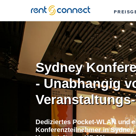
RENT'N
PREISG
CONNECT
Sydney Konfer
- Unabhangig 
Veranstaltung
Dediziertes Pocket-WLAN und e
Konferenzteilnehmer in Sydney.