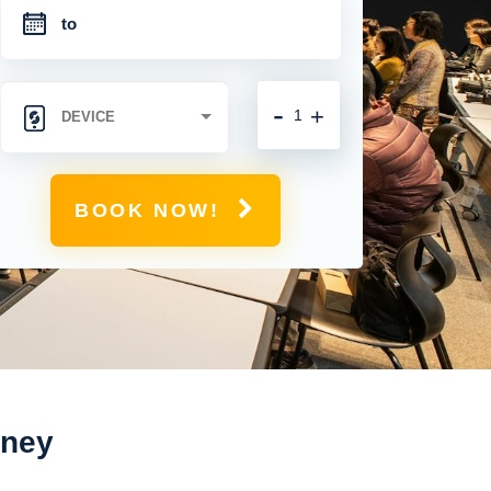
-
+
BOOK NOW!
dney