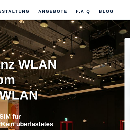
ESTALTUNG
ANGEBOTE
F.A.Q
BLOG
enz WLAN
vom
s-WLAN
SIM fur
 Kein uberlastetes