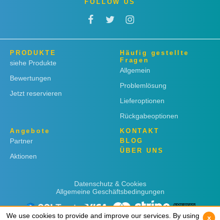
FOLLOW US
PRODUKTE
Häufig gestellte
Fragen
siehe Produkte
Allgemein
Bewertungen
Problemlösung
Jetzt reservieren
Lieferoptionen
Rückgabeoptionen
Angebote
KONTAKT
Partner
BLOG
ÜBER UNS
Aktionen
Datenschutz & Cookies
Allgemeine Geschäftsbedingungen
We use cookies to provide and improve our services. By using
We use cookies to provide and improve our services. By using
x
x