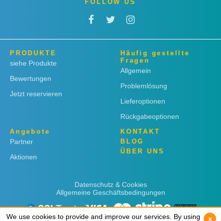
FOLLOW US
PRODUKTE
Häufig gestellte
Fragen
siehe Produkte
Allgemein
Bewertungen
Problemlösung
Jetzt reservieren
Lieferoptionen
Rückgabeoptionen
Angebote
KONTAKT
Partner
BLOG
ÜBER UNS
Aktionen
Datenschutz & Cookies
Allgemeine Geschäftsbedingungen
We use cookies to provide and improve our services. By using
We use cookies to provide and improve our services. By using
x
x