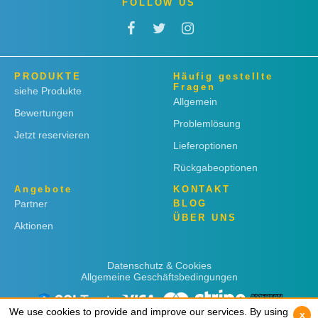
FOLLOW US
PRODUKTE
Häufig gestellte
Fragen
siehe Produkte
Allgemein
Bewertungen
Problemlösung
Jetzt reservieren
Lieferoptionen
Rückgabeoptionen
Angebote
KONTAKT
Partner
BLOG
ÜBER UNS
Aktionen
Datenschutz & Cookies
Allgemeine Geschäftsbedingungen
We use cookies to provide and improve our services. By using
We use cookies to provide and improve our services. By using
x
x