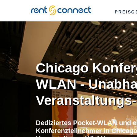
RENT'N
PREISG
CONNECT
Chicago Konfer
WLAN - Unabha
Veranstaltung
Dediziertes Pocket-WLAN und e
Konferenzteilnehmer in Chicago