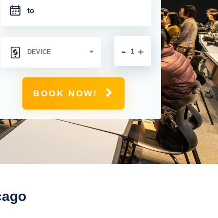
-
+
BOOK NOW!
cago