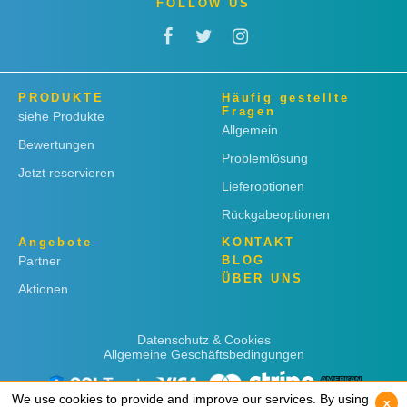
FOLLOW US
PRODUKTE
Häufig gestellte
Fragen
siehe Produkte
Allgemein
Bewertungen
Problemlösung
Jetzt reservieren
Lieferoptionen
Rückgabeoptionen
Angebote
KONTAKT
Partner
BLOG
ÜBER UNS
Aktionen
Datenschutz & Cookies
Allgemeine Geschäftsbedingungen
We use cookies to provide and improve our services. By using
We use cookies to provide and improve our services. By using
x
x