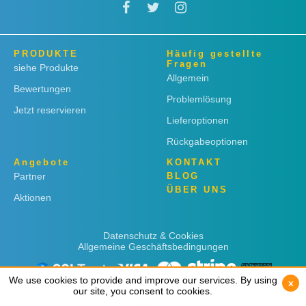
PRODUKTE
Häufig gestellte
Fragen
siehe Produkte
Allgemein
Bewertungen
Problemlösung
Jetzt reservieren
Lieferoptionen
Rückgabeoptionen
Angebote
KONTAKT
Partner
BLOG
ÜBER UNS
Aktionen
Datenschutz & Cookies
Allgemeine Geschäftsbedingungen
We use cookies to provide and improve our services. By using
We use cookies to provide and improve our services. By using
x
x
our site, you consent to cookies.
our site, you consent to cookies.