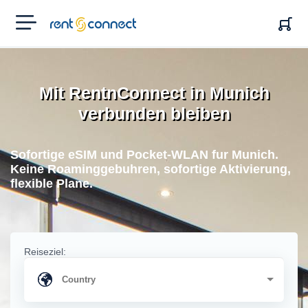
RENT'N
CONNECT
Mit RentnConnect in Munich
verbunden bleiben
Sofortige eSIM und Pocket-WLAN fur Munich.
Keine Roaminggebuhren, sofortige Aktivierung,
flexible Plane.
Reiseziel: