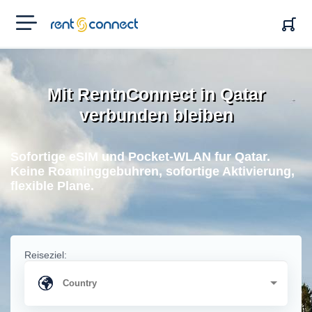
RENT'N
CONNECT
Mit RentnConnect in Qatar
verbunden bleiben
Sofortige eSIM und Pocket-WLAN fur Qatar.
Keine Roaminggebuhren, sofortige Aktivierung,
flexible Plane.
Reiseziel: