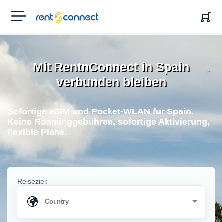
RENT'N
CONNECT
Mit RentnConnect in Spain
verbunden bleiben
Sofortige eSIM und Pocket-WLAN fur Spain.
Keine Roaminggebuhren, sofortige Aktivierung,
flexible Plane.
Reiseziel: