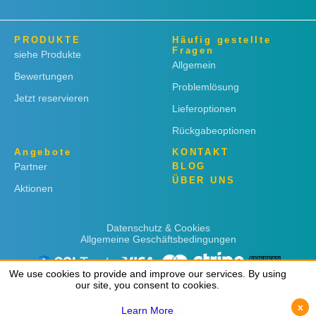
PRODUKTE
Häufig gestellte
Fragen
siehe Produkte
Allgemein
Bewertungen
Problemlösung
Jetzt reservieren
Lieferoptionen
Rückgabeoptionen
Angebote
KONTAKT
Partner
BLOG
ÜBER UNS
Aktionen
Datenschutz & Cookies
Allgemeine Geschäftsbedingungen
We use cookies to provide and improve our services. By using
We use cookies to provide and improve our services. By using
our site, you consent to cookies.
our site, you consent to cookies.
x
x
Learn More
Learn More