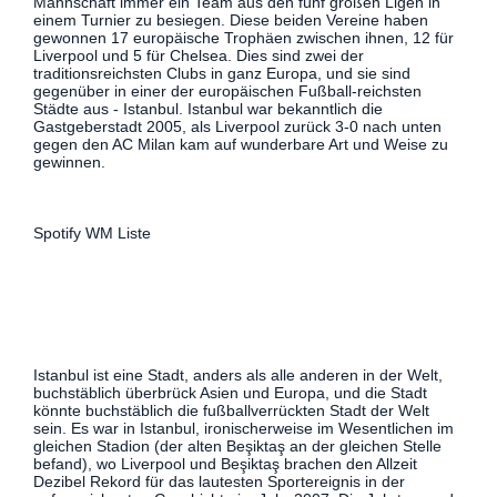
Mannschaft immer ein Team aus den fünf großen Ligen in
einem Turnier zu besiegen. Diese beiden Vereine haben
gewonnen 17 europäische Trophäen zwischen ihnen, 12 für
Liverpool und 5 für Chelsea. Dies sind zwei der
traditionsreichsten Clubs in ganz Europa, und sie sind
gegenüber in einer der europäischen Fußball-reichsten
Städte aus - Istanbul. Istanbul war bekanntlich die
Gastgeberstadt 2005, als Liverpool zurück 3-0 nach unten
gegen den AC Milan kam auf wunderbare Art und Weise zu
gewinnen.
Spotify WM Liste
Istanbul ist eine Stadt, anders als alle anderen in der Welt,
buchstäblich überbrück Asien und Europa, und die Stadt
könnte buchstäblich die fußballverrückten Stadt der Welt
sein. Es war in Istanbul, ironischerweise im Wesentlichen im
gleichen Stadion (der alten Beşiktaş an der gleichen Stelle
befand), wo Liverpool und Beşiktaş brachen den Allzeit
Dezibel Rekord für das lautesten Sportereignis in der