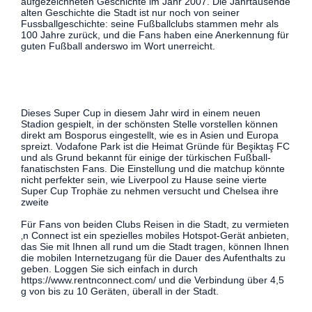
aufgezeichneten Geschichte im Jahr 2007. Die Jahrtausende
alten Geschichte die Stadt ist nur noch von seiner
Fussballgeschichte: seine Fußballclubs stammen mehr als
100 Jahre zurück, und die Fans haben eine Anerkennung für
guten Fußball anderswo im Wort unerreicht.
Dieses Super Cup in diesem Jahr wird in einem neuen
Stadion gespielt, in der schönsten Stelle vorstellen können
direkt am Bosporus eingestellt, wie es in Asien und Europa
spreizt. Vodafone Park ist die Heimat Gründe für Beşiktaş FC
und als Grund bekannt für einige der türkischen Fußball-
fanatischsten Fans. Die Einstellung und die matchup könnte
nicht perfekter sein, wie Liverpool zu Hause seine vierte
Super Cup Trophäe zu nehmen versucht und Chelsea ihre
zweite
Für Fans von beiden Clubs Reisen in die Stadt, zu vermieten
‚n Connect ist ein spezielles mobiles Hotspot-Gerät anbieten,
das Sie mit Ihnen all rund um die Stadt tragen, können Ihnen
die mobilen Internetzugang für die Dauer des Aufenthalts zu
geben. Loggen Sie sich einfach in durch
https://www.rentnconnect.com/ und die Verbindung über 4,5
g von bis zu 10 Geräten, überall in der Stadt.