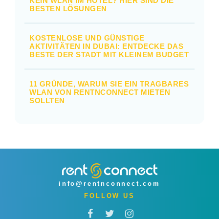
KEIN WLAN IM HOTEL? HIER SIND DIE
BESTEN LÖSUNGEN
KOSTENLOSE UND GÜNSTIGE
AKTIVITÄTEN IN DUBAI: ENTDECKE DAS
BESTE DER STADT MIT KLEINEM BUDGET
11 GRÜNDE, WARUM SIE EIN TRAGBARES
WLAN VON RENTNCONNECT MIETEN
SOLLTEN
info@rentnconnect.com
FOLLOW US