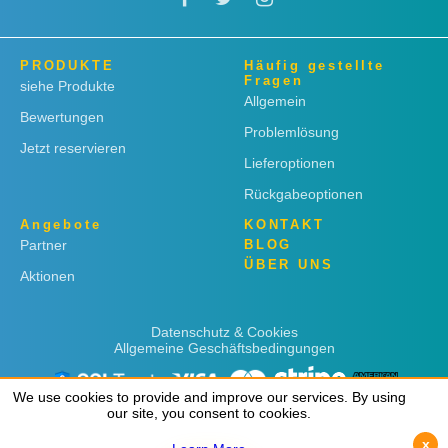
PRODUKTE
Häufig gestellte
Fragen
siehe Produkte
Allgemein
Bewertungen
Problemlösung
Jetzt reservieren
Lieferoptionen
Rückgabeoptionen
Angebote
KONTAKT
Partner
BLOG
ÜBER UNS
Aktionen
Datenschutz & Cookies
Allgemeine Geschäftsbedingungen
We use cookies to provide and improve our services. By using
We use cookies to provide and improve our services. By using
our site, you consent to cookies.
our site, you consent to cookies.
x
x