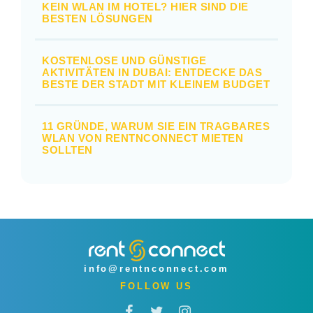
KEIN WLAN IM HOTEL? HIER SIND DIE
BESTEN LÖSUNGEN
KOSTENLOSE UND GÜNSTIGE
AKTIVITÄTEN IN DUBAI: ENTDECKE DAS
BESTE DER STADT MIT KLEINEM BUDGET
11 GRÜNDE, WARUM SIE EIN TRAGBARES
WLAN VON RENTNCONNECT MIETEN
SOLLTEN
info@rentnconnect.com
FOLLOW US