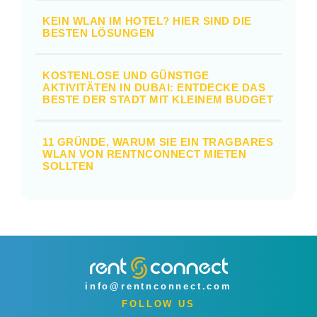
KEIN WLAN IM HOTEL? HIER SIND DIE
BESTEN LÖSUNGEN
KOSTENLOSE UND GÜNSTIGE
AKTIVITÄTEN IN DUBAI: ENTDECKE DAS
BESTE DER STADT MIT KLEINEM BUDGET
11 GRÜNDE, WARUM SIE EIN TRAGBARES
WLAN VON RENTNCONNECT MIETEN
SOLLTEN
info@rentnconnect.com
FOLLOW US