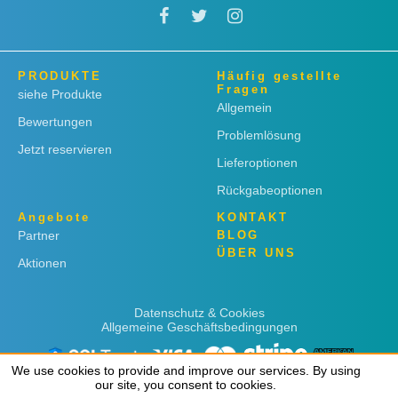
PRODUKTE
Häufig gestellte
Fragen
siehe Produkte
Allgemein
Bewertungen
Problemlösung
Jetzt reservieren
Lieferoptionen
Rückgabeoptionen
Angebote
KONTAKT
Partner
BLOG
ÜBER UNS
Aktionen
Datenschutz & Cookies
Allgemeine Geschäftsbedingungen
We use cookies to provide and improve our services. By using
We use cookies to provide and improve our services. By using
our site, you consent to cookies.
our site, you consent to cookies.