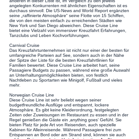
anderen in dieser Liste ist, im Vergleich zu den jeweils
angelegten Konkurrenten mit ähnlichen Eigenschaften ist es
durchaus sinnvoll. Die US-News and World Report ergänzten
seine „raffinierte Atmosphäre“ seine Flotte von 15 Schiffen,
die von den meisten einfach zu erreichenden Städten wie
New York und San Diego abweichen. Diese Cruise Line
bietet eine Vielzahl von immersiver Kreuzfahrt Erfahrungen,
Tanzclubs und Leben Kochvorführungen.
Carnival Cruise
Das Kreuzfahrtunternehmen ist nicht nur einer der besten für
umfangreiche Parteien auf See, sondern auch in der Nähe
der Spitze der Liste für die besten Kreuzfahrtlinien für
Familien bewertet. Diese Cruise Line arbeitet hart, seine
Passagiere Budgets zu passen, während eine große Auswahl
an Unterhaltungsmöglichkeiten bieten, von festlich
Nachtleben zu Sportarten wie Minigolf, Fußball und vieles
mehr.
Norwegian Cruise Line
Diese Cruise Line ist sehr beliebt wegen seiner
budgetfreundliche Ausflüge und entspannt, lockere
Atmosphäre. Es gibt keine Kleiderordnung, festgelegten
Zeiten oder Zuweisungen im Restaurant zu essen und in der
Regel genießen die Gäste ein ‚anything goes‘ Gefühl. Sie
bieten Platz für jede Art von Reisenden, auch spezielle
Kabinen für Alleinreisende. Während Passagiere frei zum
Entspannen an Bord oder am Strand sind, können sie auch