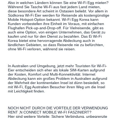
Also in welchen Ländern können Sie eine Wi-Fi Egg mieten?
Während Sie Tasche Wi-Fi aus fast jedem Land mieten,
diese besondere Art scheint in Ostasien beliebt. Vor allem in
Südkorea Wi-Fi Eier werden für Reisende als kostengünstige
Mobile Hotspot-Option bekannt. Wi-Fi Egg Korea kann
Kunden vorbestellen ihre Einheit im Voraus, mit einfachen
Flughafen Pick-up-and-Drop-off. Für Vielreisende, gibt es
auch eine Option, von einigen Unternehmen, das Gerät zu
kaufen und nur für den Dienst zu bezahlen. Das Ei Wi-Fi
Korea bietet eine hervorragende Abdeckung auch in
ländlichen Gebieten, so dass Reisende nie zu befürchten,
ohne Wi-Fi verloren, während sie reisen.
In Australien und Umgebung, jetzt mehr Touristen für Wi-Fi-
Eier entscheiden sich eher als lokale SIM-Karten aufgrund
der Kosten, Komfort und Multi-Konnektivität. Internet
Abdeckung kann ein großes Problem in Australien aufgrund
der Mehrheit der kontinentalen Insel ist dünn besiedelt, so
mit Wi-Fi, Egg Australien Besucher ihren Weg um die Insel
mit Leichtigkeit finden.
NOCH NICHT DURCH DIE VORTEILE DER VERWENDUNG
RENT ‚N CONNECT MOBILE WI-FI FASZINIERT?
Hier sind weitere Vorteile: Sichere Verbindung, unbegrenzte