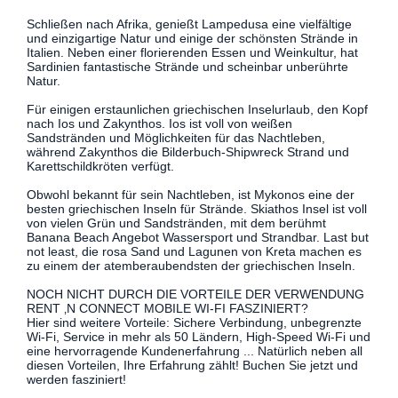
Schließen nach Afrika, genießt Lampedusa eine vielfältige
und einzigartige Natur und einige der schönsten Strände in
Italien. Neben einer florierenden Essen und Weinkultur, hat
Sardinien fantastische Strände und scheinbar unberührte
Natur.
Für einigen erstaunlichen griechischen Inselurlaub, den Kopf
nach Ios und Zakynthos. Ios ist voll von weißen
Sandstränden und Möglichkeiten für das Nachtleben,
während Zakynthos die Bilderbuch-Shipwreck Strand und
Karettschildkröten verfügt.
Obwohl bekannt für sein Nachtleben, ist Mykonos eine der
besten griechischen Inseln für Strände. Skiathos Insel ist voll
von vielen Grün und Sandstränden, mit dem berühmt
Banana Beach Angebot Wassersport und Strandbar. Last but
not least, die rosa Sand und Lagunen von Kreta machen es
zu einem der atemberaubendsten der griechischen Inseln.
NOCH NICHT DURCH DIE VORTEILE DER VERWENDUNG
RENT ‚N CONNECT MOBILE WI-FI FASZINIERT?
Hier sind weitere Vorteile: Sichere Verbindung, unbegrenzte
Wi-Fi, Service in mehr als 50 Ländern, High-Speed ​​Wi-Fi und
eine hervorragende Kundenerfahrung ... Natürlich neben all
diesen Vorteilen, Ihre Erfahrung zählt! Buchen Sie jetzt und
werden fasziniert!