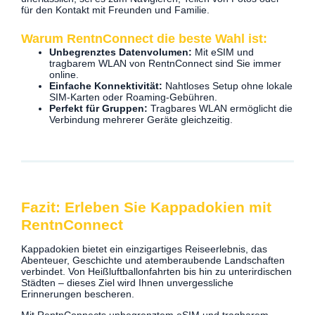
für den Kontakt mit Freunden und Familie.
Warum RentnConnect die beste Wahl ist:
Unbegrenztes Datenvolumen:
Mit eSIM und
tragbarem WLAN von RentnConnect sind Sie immer
online.
Einfache Konnektivität:
Nahtloses Setup ohne lokale
SIM-Karten oder Roaming-Gebühren.
Perfekt für Gruppen:
Tragbares WLAN ermöglicht die
Verbindung mehrerer Geräte gleichzeitig.
Fazit: Erleben Sie Kappadokien mit
RentnConnect
Kappadokien bietet ein einzigartiges Reiseerlebnis, das
Abenteuer, Geschichte und atemberaubende Landschaften
verbindet. Von Heißluftballonfahrten bis hin zu unterirdischen
Städten – dieses Ziel wird Ihnen unvergessliche
Erinnerungen bescheren.
Mit RentnConnects unbegrenztem eSIM und tragbarem