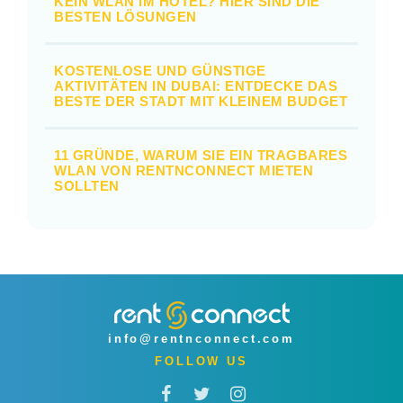
KEIN WLAN IM HOTEL? HIER SIND DIE
BESTEN LÖSUNGEN
KOSTENLOSE UND GÜNSTIGE
AKTIVITÄTEN IN DUBAI: ENTDECKE DAS
BESTE DER STADT MIT KLEINEM BUDGET
11 GRÜNDE, WARUM SIE EIN TRAGBARES
WLAN VON RENTNCONNECT MIETEN
SOLLTEN
info@rentnconnect.com
FOLLOW US