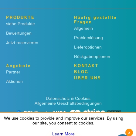
PRODUKTE
Häufig gestellte
Fragen
siehe Produkte
Allgemein
Bewertungen
Problemlösung
Jetzt reservieren
Lieferoptionen
Rückgabeoptionen
Angebote
KONTAKT
Partner
BLOG
ÜBER UNS
Aktionen
Datenschutz & Cookies
Allgemeine Geschäftsbedingungen
We use cookies to provide and improve our services. By using
We use cookies to provide and improve our services. By using
our site, you consent to cookies.
our site, you consent to cookies.
x
x
Learn More
Learn More