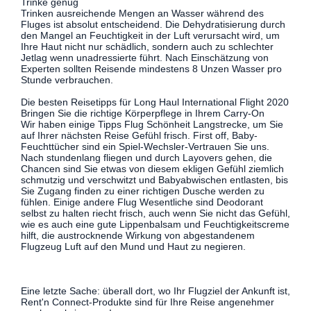
Trinke genug
Trinken ausreichende Mengen an Wasser während des
Fluges ist absolut entscheidend. Die Dehydratisierung durch
den Mangel an Feuchtigkeit in der Luft verursacht wird, um
Ihre Haut nicht nur schädlich, sondern auch zu schlechter
Jetlag wenn unadressierte führt. Nach Einschätzung von
Experten sollten Reisende mindestens 8 Unzen Wasser pro
Stunde verbrauchen.
Die besten Reisetipps für Long Haul International Flight 2020
Bringen Sie die richtige Körperpflege in Ihrem Carry-On
Wir haben einige Tipps Flug Schönheit Langstrecke, um Sie
auf Ihrer nächsten Reise Gefühl frisch. First off, Baby-
Feuchttücher sind ein Spiel-Wechsler-Vertrauen Sie uns.
Nach stundenlang fliegen und durch Layovers gehen, die
Chancen sind Sie etwas von diesem ekligen Gefühl ziemlich
schmutzig und verschwitzt und Babyabwischen entlasten, bis
Sie Zugang finden zu einer richtigen Dusche werden zu
fühlen. Einige andere Flug Wesentliche sind Deodorant
selbst zu halten riecht frisch, auch wenn Sie nicht das Gefühl,
wie es auch eine gute Lippenbalsam und Feuchtigkeitscreme
hilft, die austrocknende Wirkung von abgestandenem
Flugzeug Luft auf den Mund und Haut zu negieren.
Eine letzte Sache: überall dort, wo Ihr Flugziel der Ankunft ist,
Rent'n Connect-Produkte sind für Ihre Reise angenehmer