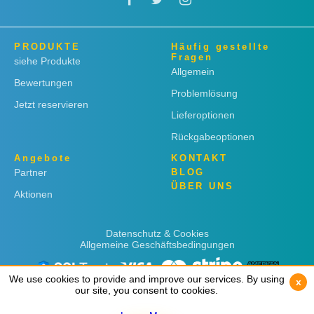
PRODUKTE
Häufig gestellte
Fragen
siehe Produkte
Allgemein
Bewertungen
Problemlösung
Jetzt reservieren
Lieferoptionen
Rückgabeoptionen
Angebote
KONTAKT
Partner
BLOG
ÜBER UNS
Aktionen
Datenschutz & Cookies
Allgemeine Geschäftsbedingungen
We use cookies to provide and improve our services. By using
We use cookies to provide and improve our services. By using
x
x
our site, you consent to cookies.
our site, you consent to cookies.