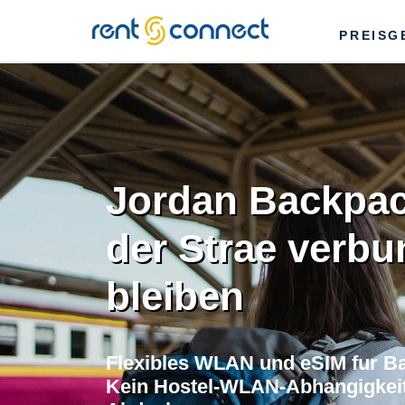
RENT'N
PREISG
CONNECT
Jordan Backpac
der Strae verb
bleiben
Flexibles WLAN und eSIM fur Ba
Kein Hostel-WLAN-Abhangigkeit