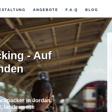
ESTALTUNG
ANGEBOTE
F.A.Q
BLOG
king - Auf
unden
ckpacker in Jordan.
, landesweite