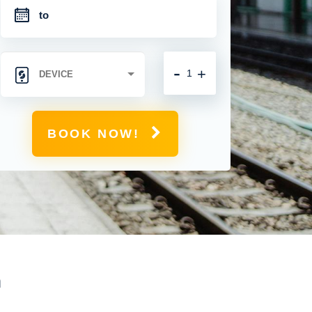
-
+
BOOK NOW!
n