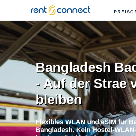
RENT'N
PREISG
CONNECT
Bangladesh Ba
- Auf der Strae
bleiben
Flexibles WLAN und eSIM fur B
Bangladesh. Kein Hostel-WLAN-