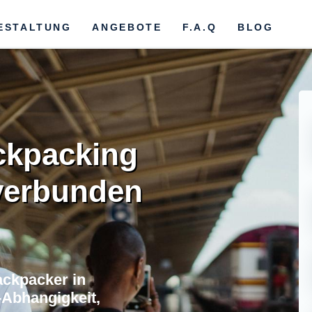
ESTALTUNG
ANGEBOTE
F.A.Q
BLOG
ckpacking
 verbunden
ackpacker in
Abhangigkeit,