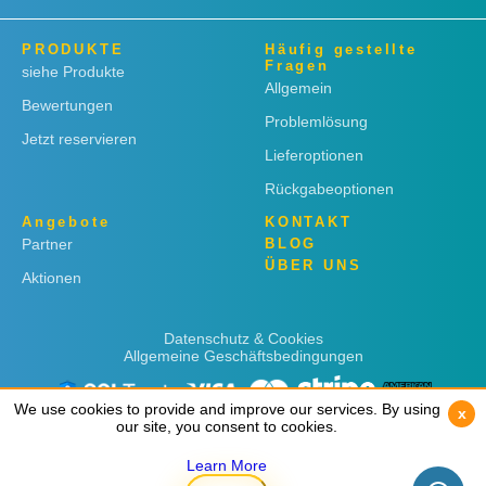
PRODUKTE
Häufig gestellte
Fragen
siehe Produkte
Allgemein
Bewertungen
Problemlösung
Jetzt reservieren
Lieferoptionen
Rückgabeoptionen
Angebote
KONTAKT
Partner
BLOG
ÜBER UNS
Aktionen
Datenschutz & Cookies
Allgemeine Geschäftsbedingungen
We use cookies to provide and improve our services. By using
We use cookies to provide and improve our services. By using
x
x
our site, you consent to cookies.
our site, you consent to cookies.
Learn More
Learn More