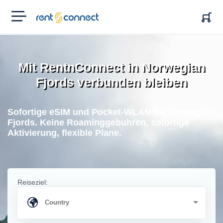
RENT'N
CONNECT
Mit RentnConnect in Norwegian
Fjords verbunden bleiben
Sofortige eSIM und Pocket-WLAN fur Norwegian
Fjords. Keine Roaminggebuhren, sofortige
Aktivierung, flexible Plane.
Reiseziel: