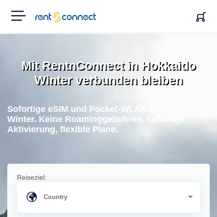
RENT'N
CONNECT
Mit RentnConnect in Hokkaido
Winter verbunden bleiben
Sofortige eSIM und Pocket-WLAN fur Hokkaido
Winter. Keine Roaminggebuhren, sofortige
Aktivierung, flexible Plane.
Reiseziel: