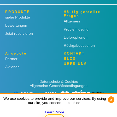
PRODUKTE
Häufig gestellte
Fragen
siehe Produkte
Allgemein
Bewertungen
Problemlösung
Jetzt reservieren
Lieferoptionen
Rückgabeoptionen
Angebote
KONTAKT
Partner
BLOG
ÜBER UNS
Aktionen
Datenschutz & Cookies
Allgemeine Geschäftsbedingungen
We use cookies to provide and improve our services. By using
We use cookies to provide and improve our services. By using
x
x
our site, you consent to cookies.
our site, you consent to cookies.
Learn More
Learn More