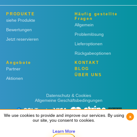
PRODUKTE
Häufig gestellte
Fragen
siehe Produkte
Allgemein
Bewertungen
Problemlösung
Jetzt reservieren
Lieferoptionen
Rückgabeoptionen
Angebote
KONTAKT
Partner
BLOG
ÜBER UNS
Aktionen
Datenschutz & Cookies
Allgemeine Geschäftsbedingungen
We use cookies to provide and improve our services. By using
We use cookies to provide and improve our services. By using
x
x
our site, you consent to cookies.
our site, you consent to cookies.
Learn More
Learn More