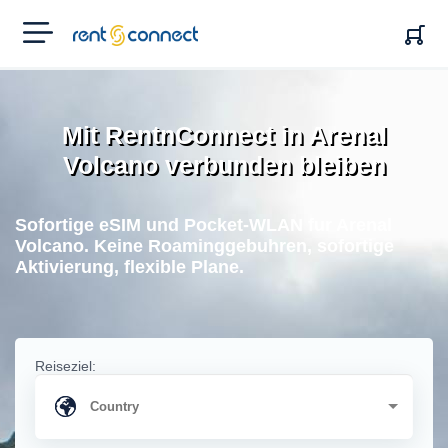
RENT'N
CONNECT
Mit RentnConnect in Arenal
Volcano verbunden bleiben
Sofortige eSIM und Pocket-WLAN fur Arenal
Volcano. Keine Roaminggebuhren, sofortige
Aktivierung, flexible Plane.
Reiseziel: