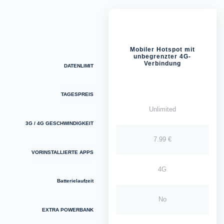
Mobiler Hotspot mit
unbegrenzter 4G-
Verbindung
DATENLIMIT
TAGESPREIS
Unlimited
3G / 4G GESCHWINDIGKEIT
7.99 €
VORINSTALLIERTE APPS
4G
Batterielaufzeit
No
EXTRA POWERBANK