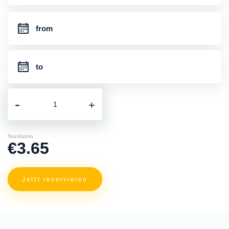
-
+
Startdatum
€3.65
Jetzt reservieren