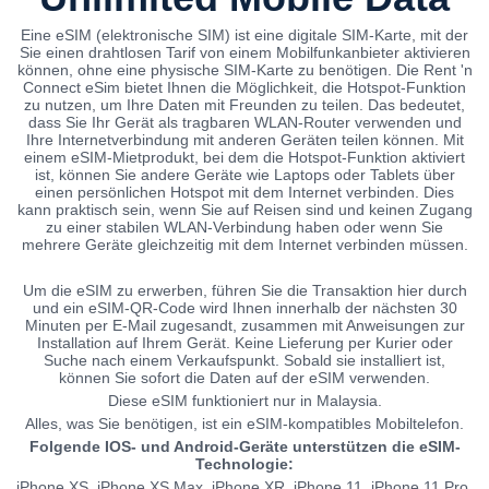
Eine eSIM (elektronische SIM) ist eine digitale SIM-Karte, mit der
Sie einen drahtlosen Tarif von einem Mobilfunkanbieter aktivieren
können, ohne eine physische SIM-Karte zu benötigen. Die Rent 'n
Connect eSim bietet Ihnen die Möglichkeit, die Hotspot-Funktion
zu nutzen, um Ihre Daten mit Freunden zu teilen. Das bedeutet,
dass Sie Ihr Gerät als tragbaren WLAN-Router verwenden und
Ihre Internetverbindung mit anderen Geräten teilen können. Mit
einem eSIM-Mietprodukt, bei dem die Hotspot-Funktion aktiviert
ist, können Sie andere Geräte wie Laptops oder Tablets über
einen persönlichen Hotspot mit dem Internet verbinden. Dies
kann praktisch sein, wenn Sie auf Reisen sind und keinen Zugang
zu einer stabilen WLAN-Verbindung haben oder wenn Sie
mehrere Geräte gleichzeitig mit dem Internet verbinden müssen.
Um die eSIM zu erwerben, führen Sie die Transaktion hier durch
und ein eSIM-QR-Code wird Ihnen innerhalb der nächsten 30
Minuten per E-Mail zugesandt, zusammen mit Anweisungen zur
Installation auf Ihrem Gerät. Keine Lieferung per Kurier oder
Suche nach einem Verkaufspunkt. Sobald sie installiert ist,
können Sie sofort die Daten auf der eSIM verwenden.
Diese eSIM funktioniert nur in Malaysia.
Alles, was Sie benötigen, ist ein eSIM-kompatibles Mobiltelefon.
Folgende IOS- und Android-Geräte unterstützen die eSIM-
Technologie:
iPhone XS, iPhone XS Max, iPhone XR, iPhone 11, iPhone 11 Pro,