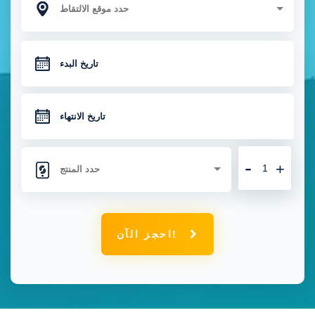
-
+
احجز الآن!